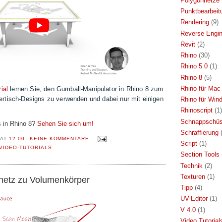
Polygonnetze
Punktbearbeit
Rendering
(9)
Reverse Engin
Revit
(2)
Rhino
(30)
Rhino 5.0
(1)
Rhino 8
(5)
Rhino für Mac
ial
lernen Sie, den Gumball-Manipulator in Rhino 8 zum
rtisch-Designs zu verwenden und dabei nur mit einigen
Rhino für Win
Rhinoscript
(1)
Schnappschü
 in Rhino 8?
Sehen Sie sich um!
Schraffierung
AT
12:00
KEINE KOMMENTARE:
Script
(1)
VIDEO-TUTORIALS
Section Tools
Technik
(2)
Texturen
(1)
netz zu Volumenkörper
Tipp
(4)
UV-Editor
(1)
V 4.0
(1)
Video Tutorial