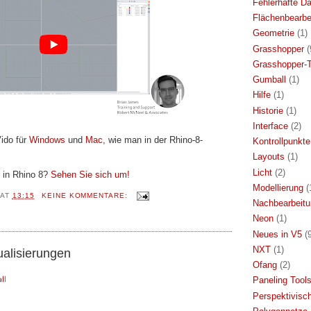
Fehlerhafte Da
Flächenbearbe
Geometrie
(1)
Grasshopper
(
Grasshopper-T
Gumball
(1)
Hilfe
(1)
Historie
(1)
Interface
(2)
ido für
Windows
und
Mac
, wie man in der Rhino-8-
Kontrollpunkte
Layouts
(1)
Licht
(2)
 in Rhino 8?
Sehen Sie sich um!
Modellierung
(
AT
13:15
KEINE KOMMENTARE:
Nachbearbeit
Neon
(1)
Neues in V5
(
NXT
(1)
ualisierungen
Ofang
(2)
Paneling Tool
Perspektivisc