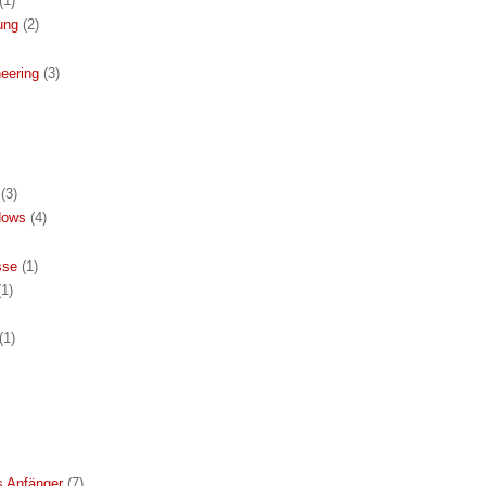
(1)
ung
(2)
eering
(3)
(3)
dows
(4)
sse
(1)
(1)
(1)
s Anfänger
(7)