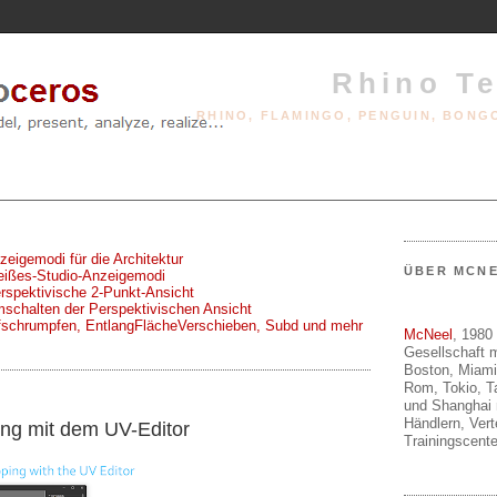
Rhino T
RHINO, FLAMINGO, PENGUIN, BONG
nzeigemodi für die Architektur
ÜBER MCN
Weißes-Studio-Anzeigemodi
erspektivische 2-Punkt-Ansicht
Umschalten der Perspektivischen Ansicht
ufschrumpfen, EntlangFlächeVerschieben, Subd und mehr
McNeel
, 1980 
Gesellschaft m
Boston, Miami
Rom, Tokio, T
4
und Shanghai 
Händlern, Ver
ing mit dem UV-Editor
Trainingscente