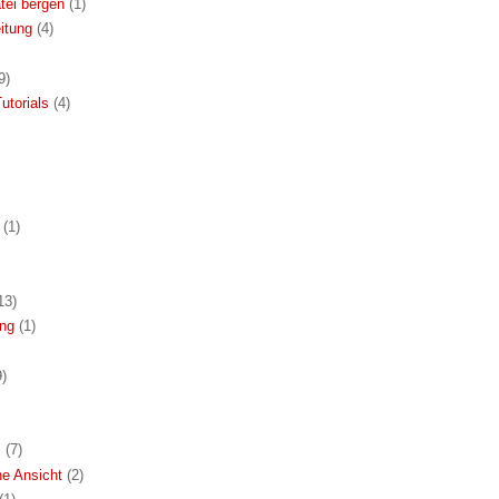
tei bergen
(1)
itung
(4)
9)
utorials
(4)
(1)
13)
ung
(1)
9)
s
(7)
he Ansicht
(2)