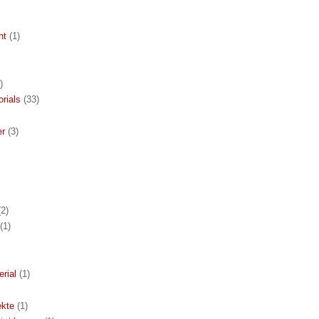
ht
(1)
)
orials
(33)
er
(3)
(2)
(1)
rial
(1)
ekte
(1)