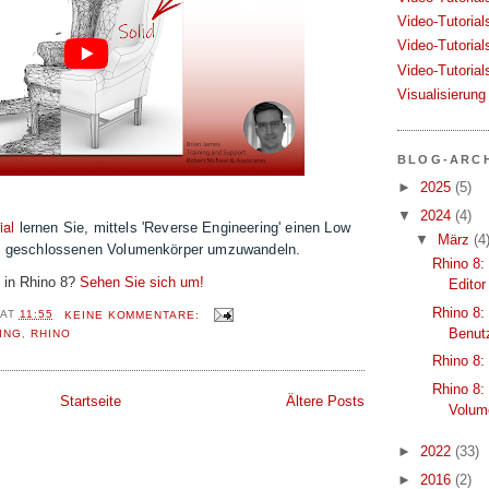
Video-Tutorial
Video-Tutorial
Video-Tutorial
Visualisierung
BLOG-ARC
►
2025
(5)
▼
2024
(4)
ial
lernen Sie, mittels 'Reverse Engineering' einen Low
▼
März
(4
en geschlossenen Volumenkörper umzuwandeln.
Rhino 8:
 in Rhino 8?
Sehen Sie sich um!
Editor
Rhino 8:
AT
11:55
KEINE KOMMENTARE:
Benut
ING
,
RHINO
Rhino 8:
Rhino 8:
Startseite
Ältere Posts
Volum
►
2022
(33)
►
2016
(2)