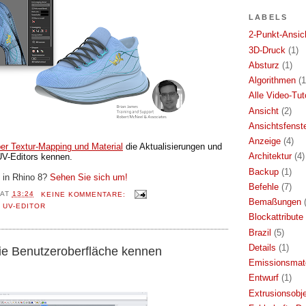
LABELS
2-Punkt-Ansic
3D-Druck
(1)
Absturz
(1)
Algorithmen
(1
Alle Video-Tut
Ansicht
(2)
Ansichtsfenst
Anzeige
(4)
er Textur-Mapping und Material
die Aktualisierungen und
Architektur
(4)
V-Editors kennen.
Backup
(1)
 in Rhino 8?
Sehen Sie sich um!
Befehle
(7)
AT
13:24
KEINE KOMMENTARE:
Bemaßungen
,
UV-EDITOR
Blockattribute
Brazil
(5)
Details
(1)
die Benutzeroberfläche kennen
Emissionsmate
Entwurf
(1)
Extrusionsobj