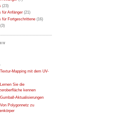
s
(23)
s für Anfänger
(21)
s für Fortgeschrittene
(16)
(3)
HIV
)
 Textur-Mapping mit dem UV-
 Lernen Sie die
zeroberfläche kennen
 Gumball-Aktualisierungen
 Von Polygonnetz zu
enkörper