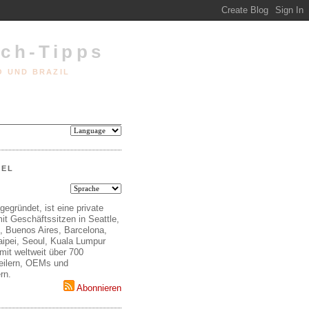
ech-Tipps
O UND BRAZIL
EEL
gegründet, ist eine private
it Geschäftssitzen in Seattle,
, Buenos Aires, Barcelona,
aipei, Seoul, Kuala Lumpur
mit weltweit über 700
teilern, OEMs und
rn.
Abonnieren