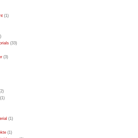
ht
(1)
)
orials
(33)
er
(3)
(2)
(1)
rial
(1)
ekte
(1)