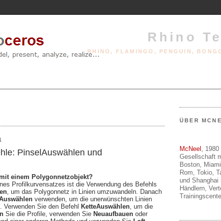
Rhino T
RHINO, FLAMINGO, PENGUIN, BONG
ÜBER MCN
1
McNeel
, 1980 
hle: PinselAuswählen und
Gesellschaft m
Boston, Miami
Rom, Tokio, T
mit einem Polygonnetzobjekt?
und Shanghai 
nes Profilkurvensatzes ist die Verwendung des Befehls
Händlern, Ver
ren
, um das Polygonnetz in Linien umzuwandeln. Danach
Trainingscente
lAuswählen
verwenden, um die unerwünschten Linien
n. Verwenden Sie den Befehl
KetteAuswählen
, um die
en
Sie die Profile, verwenden Sie
Neuaufbauen
oder