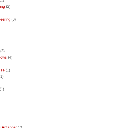
(1)
ung
(2)
eering
(3)
(3)
dows
(4)
sse
(1)
(1)
(1)
s Anfänger
(7)