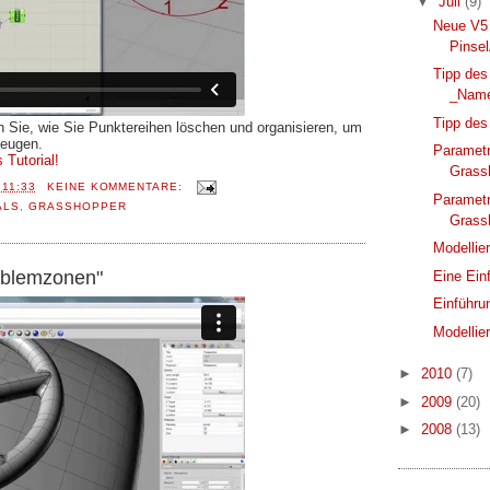
▼
Juli
(9)
Neue V5 
Pinse
Tipp des
_Name
Tipp des
en Sie, wie Sie Punktereihen löschen und organisieren, um
zeugen.
Parametr
 Tutorial!
Grass
T
11:33
KEINE KOMMENTARE:
Paramet
ALS
,
GRASSHOPPER
Grass
Modellie
oblemzonen"
Eine Ein
Einführu
Modellie
►
2010
(7)
►
2009
(20)
►
2008
(13)