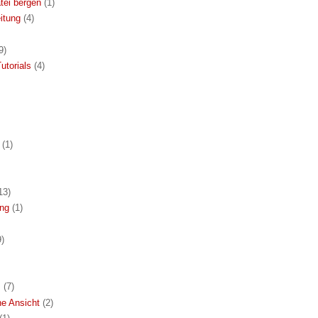
tei bergen
(1)
itung
(4)
9)
utorials
(4)
(1)
13)
ung
(1)
9)
s
(7)
he Ansicht
(2)