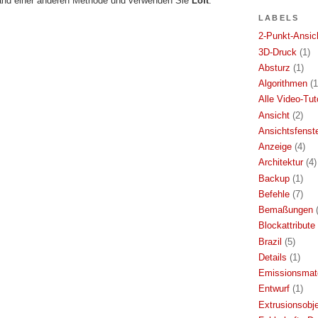
hand einer anderen Methode und verwenden Sie
Loft
.
LABELS
2-Punkt-Ansic
3D-Druck
(1)
Absturz
(1)
Algorithmen
(1
Alle Video-Tut
Ansicht
(2)
Ansichtsfenst
Anzeige
(4)
Architektur
(4)
Backup
(1)
Befehle
(7)
Bemaßungen
Blockattribute
Brazil
(5)
Details
(1)
Emissionsmate
Entwurf
(1)
Extrusionsobj