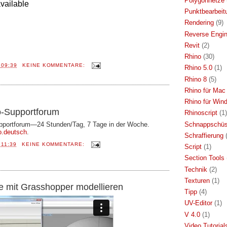
Polygonnetze
Punktbearbeit
Rendering
(9)
Reverse Engin
Revit
(2)
Rhino
(30)
T
09:39
KEINE KOMMENTARE:
Rhino 5.0
(1)
Rhino 8
(5)
Rhino für Mac
Rhino für Win
o-Supportforum
Rhinoscript
(1)
Schnappschü
Supportforum—24 Stunden/Tag, 7 Tage in der Woche.
o.deutsch
.
Schraffierung
T
11:39
KEINE KOMMENTARE:
Script
(1)
Section Tools
Technik
(2)
Texturen
(1)
e mit Grasshopper modellieren
Tipp
(4)
UV-Editor
(1)
V 4.0
(1)
Video Tutorial