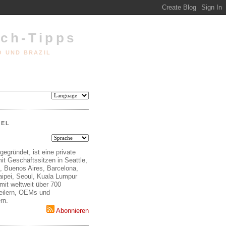
ech-Tipps
O UND BRAZIL
EEL
gegründet, ist eine private
it Geschäftssitzen in Seattle,
, Buenos Aires, Barcelona,
aipei, Seoul, Kuala Lumpur
mit weltweit über 700
teilern, OEMs und
rn.
Abonnieren