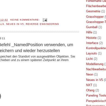
Fehlerhafte Da
Flächenbearbe
Geometrie
(1)
Grasshopper
(
T
12:32
KEINE KOMMENTARE:
Grasshopper-T
ALS
,
NEUES IN V5
,
REVERSE ENGINEERING
Gumball
(1)
Hilfe
(1)
Historie
(1)
011
Interface
(2)
 Befehl _NamedPosition verwenden, um
Kontrollpunkte
eichern und wieder herzustellen
Layouts
(1)
peichert den Standort von ausgewählten Objekten. Sie
Licht
(2)
chieben und zu einem späteren Zeitpunkt an ihrem
.
Modellierung
(
Nachbearbeit
Neon
(1)
Neues in V5
(
NXT
(1)
Ofang
(2)
Paneling Tool
Perspektivisc