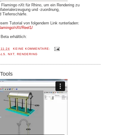
 Flamingo nXt für Rhino, um ein Rendering zu
Materialerzeugung und -zuordnung,
 Tiefenschärfe.
sem Tutorial von folgendem Link runterladen:
lamingo/nXt/Reel1/
 Beta erhältlich:
T
11:24
KEINE KOMMENTARE:
ALS
,
NXT
,
RENDERING
 Tools