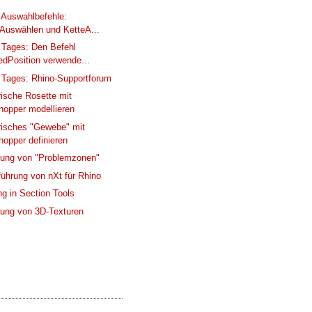
Auswahlbefehle:
lAuswählen und KetteA...
 Tages: Den Befehl
dPosition verwende...
 Tages: Rhino-Supportforum
ische Rosette mit
hopper modellieren
risches "Gewebe" mit
hopper definieren
rung von "Problemzonen"
führung von nXt für Rhino
ng in Section Tools
rung von 3D-Texturen