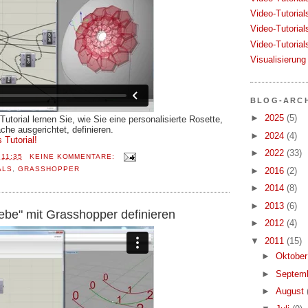
Video-Tutorial
Video-Tutorial
Video-Tutorial
Visualisierung
BLOG-ARC
►
2025
(5)
torial lernen Sie, wie Sie eine personalisierte Rosette,
äche ausgerichtet, definieren.
►
2024
(4)
 Tutorial!
►
2022
(33)
T
11:35
KEINE KOMMENTARE:
ALS
,
GRASSHOPPER
►
2016
(2)
►
2014
(8)
►
2013
(6)
be" mit Grasshopper definieren
►
2012
(4)
▼
2011
(15)
►
Oktobe
►
Septem
►
August