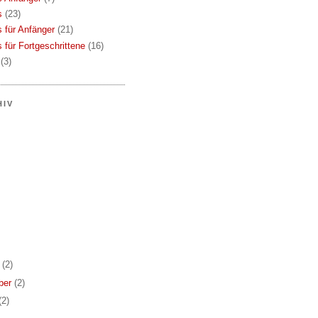
s
(23)
s für Anfänger
(21)
s für Fortgeschrittene
(16)
(3)
HIV
r
(2)
ber
(2)
(2)